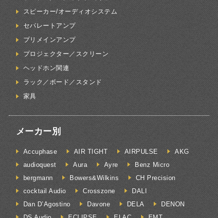
スピーカー/オーディオシステム
セパレートアンプ
プリメインアンプ
プロジェクター／スクリーン
ヘッドホン関連
ラック／ボード／スタンド
家具
メーカー別
Accuphase
AIR TIGHT
AIRPULSE
AKG
audioquest
Aura
Ayre
Benz Micro
bergmann
Bowers&Wilkins
CH Precision
cocktail Audio
Crosszone
DALI
Dan D’Agostino
Davone
DELA
DENON
DS Audio
ECLIPSE
ELAC
EMT