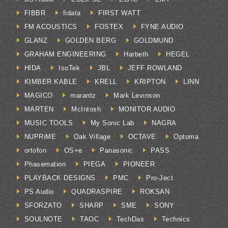
FIBBR
fidata
FIRST WATT
FM ACOUSTICS
FOSTEX
FYNE AUDIO
GLANZ
GOLDEN BERG
GOLDMUND
GRAHAM ENGINEERING
Harbeth
HEGEL
HIDA
IsoTek
JBL
JEFF ROWLAND
KIMBER KABLE
KRELL
KRIPTON
LINN
MAGICO
marantz
Mark Levinson
MARTEN
McIntosh
MONITOR AUDIO
MUSIC TOOLS
My Sonic Lab
NAGRA
NUPRiME
Oak Village
OCTAVE
Optoma
ortofon
OS+e
Panasonic
PASS
Phasemation
PIEGA
PIONEER
PLAYBACK DESIGNS
PMC
Pro-Ject
PS Audio
QUADRASPIRE
ROKSAN
SFORZATO
SHARP
SME
SONY
SOULNOTE
TAOC
TechDas
Technics