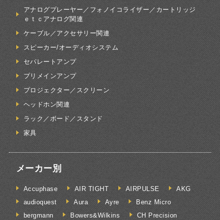
アナログプレーヤー／フォノイコライザー／カートリッジ
ｅｔｃアナログ関連
ケーブル／アクセサリー関連
スピーカー/オーディオシステム
セパレートアンプ
プリメインアンプ
プロジェクター／スクリーン
ヘッドホン関連
ラック／ボード／スタンド
家具
メーカー別
Accuphase
AIR TIGHT
AIRPULSE
AKG
audioquest
Aura
Ayre
Benz Micro
bergmann
Bowers&Wilkins
CH Precision