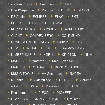
cocktail Audio
Crosszone
DALI
Dan D’Agostino
Davone
DELA
DENON
DS Audio
ECLIPSE
ELAC
EMT
FIBBR
fidata
FIRST WATT
FM ACOUSTICS
FOSTEX
FYNE AUDIO
GLANZ
GOLDEN BERG
GOLDMUND
GRAHAM ENGINEERING
Harbeth
HEGEL
HIDA
IsoTek
JBL
JEFF ROWLAND
KIMBER KABLE
KRELL
KRIPTON
LINN
MAGICO
marantz
Mark Levinson
MARTEN
McIntosh
MONITOR AUDIO
MUSIC TOOLS
My Sonic Lab
NAGRA
NUPRiME
Oak Village
OCTAVE
Optoma
ortofon
OS+e
Panasonic
PASS
Phasemation
PIEGA
PIONEER
PLAYBACK DESIGNS
PMC
Pro-Ject