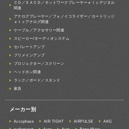
ＣＤ／ＳＡＣＤ／ネットワークプレーヤーｅｔｃデジタル
関連
アナログプレーヤー／フォノイコライザー／カートリッジ
ｅｔｃアナログ関連
ケーブル／アクセサリー関連
スピーカー/オーディオシステム
セパレートアンプ
プリメインアンプ
プロジェクター／スクリーン
ヘッドホン関連
ラック／ボード／スタンド
家具
メーカー別
Accuphase
AIR TIGHT
AIRPULSE
AKG