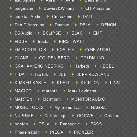
audioquest
Aura
Ayre
Benz Micro
bergmann
Bowers&Wilkins
CH Precision
cocktail Audio
Crosszone
DALI
Dan D’Agostino
Davone
DELA
DENON
DS Audio
ECLIPSE
ELAC
EMT
FIBBR
fidata
FIRST WATT
FM ACOUSTICS
FOSTEX
FYNE AUDIO
GLANZ
GOLDEN BERG
GOLDMUND
GRAHAM ENGINEERING
Harbeth
HEGEL
HIDA
IsoTek
JBL
JEFF ROWLAND
KIMBER KABLE
KRELL
KRIPTON
LINN
MAGICO
marantz
Mark Levinson
MARTEN
McIntosh
MONITOR AUDIO
MUSIC TOOLS
My Sonic Lab
NAGRA
NUPRiME
Oak Village
OCTAVE
Optoma
ortofon
OS+e
Panasonic
PASS
Phasemation
PIEGA
PIONEER