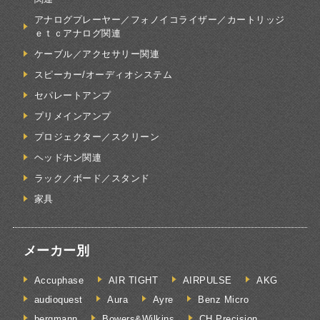
アナログプレーヤー／フォノイコライザー／カートリッジ
ｅｔｃアナログ関連
ケーブル／アクセサリー関連
スピーカー/オーディオシステム
セパレートアンプ
プリメインアンプ
プロジェクター／スクリーン
ヘッドホン関連
ラック／ボード／スタンド
家具
メーカー別
Accuphase
AIR TIGHT
AIRPULSE
AKG
audioquest
Aura
Ayre
Benz Micro
bergmann
Bowers&Wilkins
CH Precision