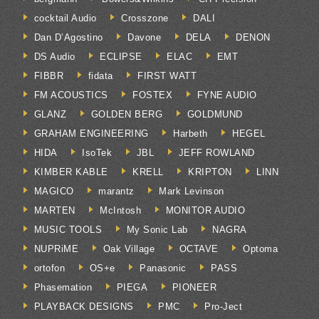
cocktail Audio
Crosszone
DALI
Dan D’Agostino
Davone
DELA
DENON
DS Audio
ECLIPSE
ELAC
EMT
FIBBR
fidata
FIRST WATT
FM ACOUSTICS
FOSTEX
FYNE AUDIO
GLANZ
GOLDEN BERG
GOLDMUND
GRAHAM ENGINEERING
Harbeth
HEGEL
HIDA
IsoTek
JBL
JEFF ROWLAND
KIMBER KABLE
KRELL
KRIPTON
LINN
MAGICO
marantz
Mark Levinson
MARTEN
McIntosh
MONITOR AUDIO
MUSIC TOOLS
My Sonic Lab
NAGRA
NUPRiME
Oak Village
OCTAVE
Optoma
ortofon
OS+e
Panasonic
PASS
Phasemation
PIEGA
PIONEER
PLAYBACK DESIGNS
PMC
Pro-Ject