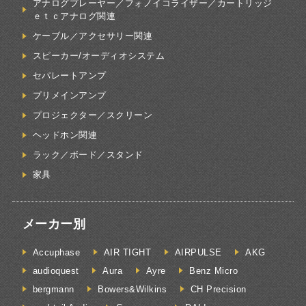
アナログプレーヤー／フォノイコライザー／カートリッジ
ｅｔｃアナログ関連
ケーブル／アクセサリー関連
スピーカー/オーディオシステム
セパレートアンプ
プリメインアンプ
プロジェクター／スクリーン
ヘッドホン関連
ラック／ボード／スタンド
家具
メーカー別
Accuphase
AIR TIGHT
AIRPULSE
AKG
audioquest
Aura
Ayre
Benz Micro
bergmann
Bowers&Wilkins
CH Precision