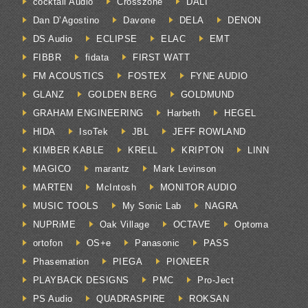
cocktail Audio
Crosszone
DALI
Dan D’Agostino
Davone
DELA
DENON
DS Audio
ECLIPSE
ELAC
EMT
FIBBR
fidata
FIRST WATT
FM ACOUSTICS
FOSTEX
FYNE AUDIO
GLANZ
GOLDEN BERG
GOLDMUND
GRAHAM ENGINEERING
Harbeth
HEGEL
HIDA
IsoTek
JBL
JEFF ROWLAND
KIMBER KABLE
KRELL
KRIPTON
LINN
MAGICO
marantz
Mark Levinson
MARTEN
McIntosh
MONITOR AUDIO
MUSIC TOOLS
My Sonic Lab
NAGRA
NUPRiME
Oak Village
OCTAVE
Optoma
ortofon
OS+e
Panasonic
PASS
Phasemation
PIEGA
PIONEER
PLAYBACK DESIGNS
PMC
Pro-Ject
PS Audio
QUADRASPIRE
ROKSAN