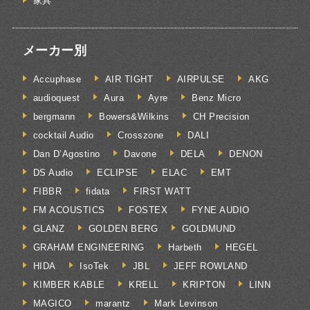
家具
メーカー別
Accuphase
AIR TIGHT
AIRPULSE
AKG
audioquest
Aura
Ayre
Benz Micro
bergmann
Bowers&Wilkins
CH Precision
cocktail Audio
Crosszone
DALI
Dan D’Agostino
Davone
DELA
DENON
DS Audio
ECLIPSE
ELAC
EMT
FIBBR
fidata
FIRST WATT
FM ACOUSTICS
FOSTEX
FYNE AUDIO
GLANZ
GOLDEN BERG
GOLDMUND
GRAHAM ENGINEERING
Harbeth
HEGEL
HIDA
IsoTek
JBL
JEFF ROWLAND
KIMBER KABLE
KRELL
KRIPTON
LINN
MAGICO
marantz
Mark Levinson