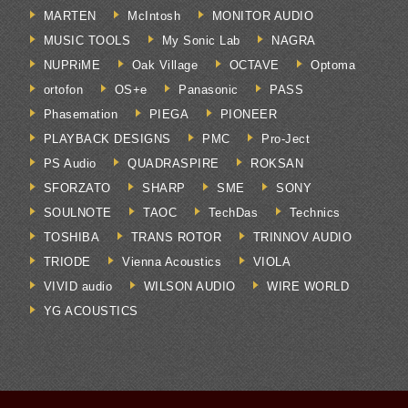
MARTEN
McIntosh
MONITOR AUDIO
MUSIC TOOLS
My Sonic Lab
NAGRA
NUPRiME
Oak Village
OCTAVE
Optoma
ortofon
OS+e
Panasonic
PASS
Phasemation
PIEGA
PIONEER
PLAYBACK DESIGNS
PMC
Pro-Ject
PS Audio
QUADRASPIRE
ROKSAN
SFORZATO
SHARP
SME
SONY
SOULNOTE
TAOC
TechDas
Technics
TOSHIBA
TRANS ROTOR
TRINNOV AUDIO
TRIODE
Vienna Acoustics
VIOLA
VIVID audio
WILSON AUDIO
WIRE WORLD
YG ACOUSTICS