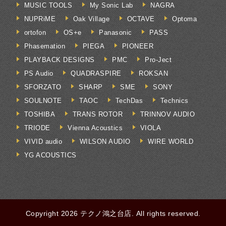
MUSIC TOOLS
My Sonic Lab
NAGRA
NUPRiME
Oak Village
OCTAVE
Optoma
ortofon
OS+e
Panasonic
PASS
Phasemation
PIEGA
PIONEER
PLAYBACK DESIGNS
PMC
Pro-Ject
PS Audio
QUADRASPIRE
ROKSAN
SFORZATO
SHARP
SME
SONY
SOULNOTE
TAOC
TechDas
Technics
TOSHIBA
TRANS ROTOR
TRINNOV AUDIO
TRIODE
Vienna Acoustics
VIOLA
VIVID audio
WILSON AUDIO
WIRE WORLD
YG ACOUSTICS
Copyright 2026 テクノ鴻之台店. All rights reserved.