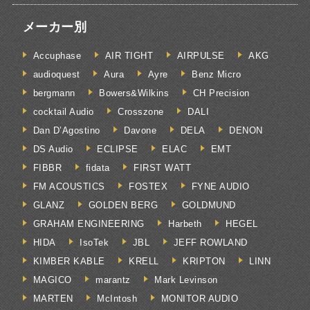
メーカー別
Accuphase
AIR TIGHT
AIRPULSE
AKG
audioquest
Aura
Ayre
Benz Micro
bergmann
Bowers&Wilkins
CH Precision
cocktail Audio
Crosszone
DALI
Dan D’Agostino
Davone
DELA
DENON
DS Audio
ECLIPSE
ELAC
EMT
FIBBR
fidata
FIRST WATT
FM ACOUSTICS
FOSTEX
FYNE AUDIO
GLANZ
GOLDEN BERG
GOLDMUND
GRAHAM ENGINEERING
Harbeth
HEGEL
HIDA
IsoTek
JBL
JEFF ROWLAND
KIMBER KABLE
KRELL
KRIPTON
LINN
MAGICO
marantz
Mark Levinson
MARTEN
McIntosh
MONITOR AUDIO