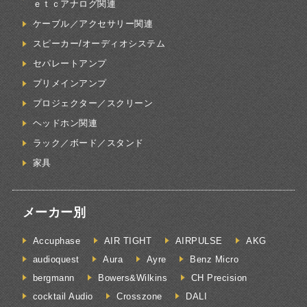
ｅｔｃアナログ関連
ケーブル／アクセサリー関連
スピーカー/オーディオシステム
セパレートアンプ
プリメインアンプ
プロジェクター／スクリーン
ヘッドホン関連
ラック／ボード／スタンド
家具
メーカー別
Accuphase
AIR TIGHT
AIRPULSE
AKG
audioquest
Aura
Ayre
Benz Micro
bergmann
Bowers&Wilkins
CH Precision
cocktail Audio
Crosszone
DALI