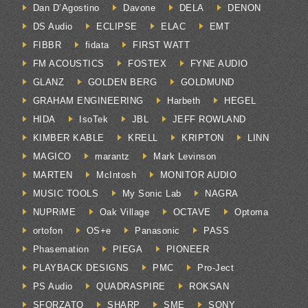
Dan D’Agostino
Davone
DELA
DENON
DS Audio
ECLIPSE
ELAC
EMT
FIBBR
fidata
FIRST WATT
FM ACOUSTICS
FOSTEX
FYNE AUDIO
GLANZ
GOLDEN BERG
GOLDMUND
GRAHAM ENGINEERING
Harbeth
HEGEL
HIDA
IsoTek
JBL
JEFF ROWLAND
KIMBER KABLE
KRELL
KRIPTON
LINN
MAGICO
marantz
Mark Levinson
MARTEN
McIntosh
MONITOR AUDIO
MUSIC TOOLS
My Sonic Lab
NAGRA
NUPRiME
Oak Village
OCTAVE
Optoma
ortofon
OS+e
Panasonic
PASS
Phasemation
PIEGA
PIONEER
PLAYBACK DESIGNS
PMC
Pro-Ject
PS Audio
QUADRASPIRE
ROKSAN
SFORZATO
SHARP
SME
SONY