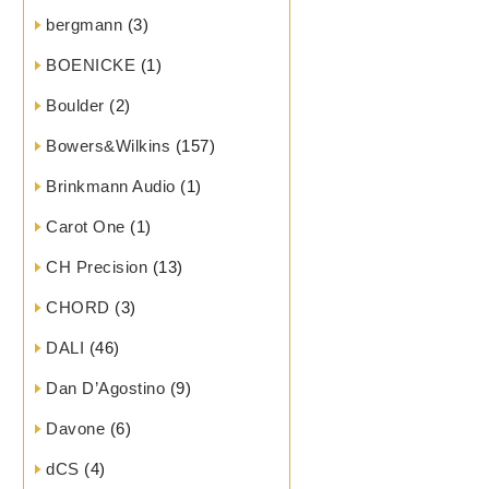
bergmann
(3)
BOENICKE
(1)
Boulder
(2)
Bowers&Wilkins
(157)
Brinkmann Audio
(1)
Carot One
(1)
CH Precision
(13)
CHORD
(3)
DALI
(46)
Dan D’Agostino
(9)
Davone
(6)
dCS
(4)