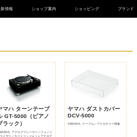
最新情報
ショップ案内
ショッピング
ブランド
ヤマハ ターンテーブ
ヤマハ ダストカバー
DCV-5000
ル GT-5000（ピアノ
ブラック）
YAMAHA
,
ケーブル／アクセサリー関連
AMAHA
,
アナログプレーヤー／フォノイ
ライザー／カートリッジｅｔｃアナログ