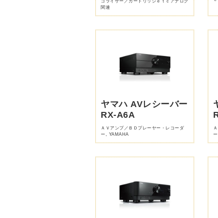
コライザー／カートリッジｅｔｃアナログ
関連
ヤマハ AVレシーバー
RX-A6A
ＡＶアンプ／ＢＤプレーヤー・レコーダ
Ａ
ー
,
YAMAHA
ー