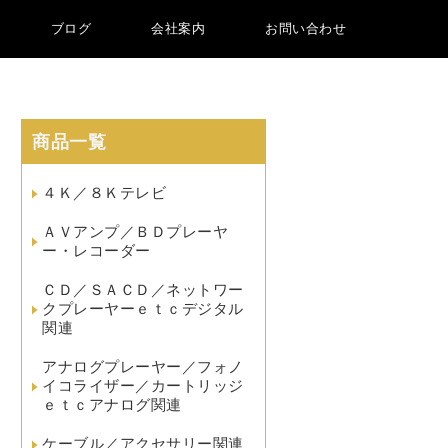
ブログ
会社案内
お問い合わせ
商品一覧
４Ｋ／８Ｋテレビ
ＡＶアンプ／ＢＤプレーヤ
ー・レコーダー
ＣＤ／ＳＡＣＤ／ネットワー
クプレーヤーｅｔｃデジタル
関連
アナログプレーヤー／フォノ
イコライザー／カートリッジ
ｅｔｃアナログ関連
ケーブル／アクセサリー関連