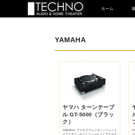
ホーム
YAMAHA
ヤマハ ターンテーブ
ル GT-5000（ブラッ
ク）
YAMAHA
,
アナログプレーヤー／フォノイ
Y
コライザー／カートリッジｅｔｃアナログ
コ