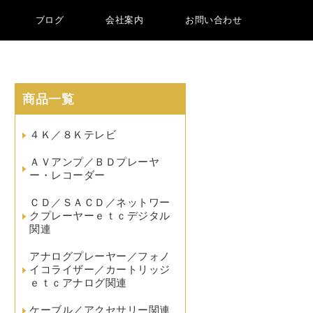
ブログ
会社案内
お問い合わせ
商品一覧
４Ｋ／８Ｋテレビ
ＡＶアンプ／ＢＤプレーヤ
ー・レコーダー
ＣＤ／ＳＡＣＤ／ネットワー
クプレーヤーｅｔｃデジタル
関連
アナログプレーヤー／フォノ
イコライザー／カートリッジ
ｅｔｃアナログ関連
ケーブル／アクセサリー関連