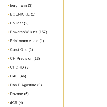
bergmann
(3)
BOENICKE
(1)
Boulder
(2)
Bowers&Wilkins
(157)
Brinkmann Audio
(1)
Carot One
(1)
CH Precision
(13)
CHORD
(3)
DALI
(46)
Dan D’Agostino
(9)
Davone
(6)
dCS
(4)