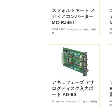
スフォルツァート メ
ディアコンバーター
MC-RJ45Ⅱ
SFORZATO
,
ケーブル／アクセサリー関
S
連
連
アキュフェーズ アナ
ログディスク入力ボ
ード AD-60
Accuphase
,
ケーブル／アクセサリー関連
P
連