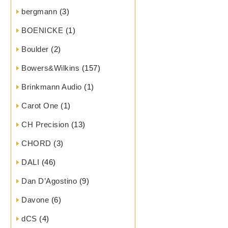
bergmann
(3)
BOENICKE
(1)
Boulder
(2)
Bowers&Wilkins
(157)
Brinkmann Audio
(1)
Carot One
(1)
CH Precision
(13)
CHORD
(3)
DALI
(46)
Dan D’Agostino
(9)
Davone
(6)
dCS
(4)