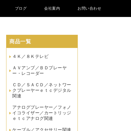
ブログ
会社案内
お問い合わせ
商品一覧
４Ｋ／８Ｋテレビ
ＡＶアンプ／ＢＤプレーヤ
ー・レコーダー
ＣＤ／ＳＡＣＤ／ネットワー
クプレーヤーｅｔｃデジタル
関連
アナログプレーヤー／フォノ
イコライザー／カートリッジ
ｅｔｃアナログ関連
ケーブル／アクセサリー関連