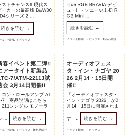
ラストチャンス!! 現代ス
True RGB BRAVIA デビ
ピーカーの最高峰 B&W80
ュー!! ・ソニー史上初 R
0D4シリーズ 2 …
GB Mini …
続きを読む
→
続きを読む
→
イベント情報
,
トピックス
,
新商品紹介
ベント情報
,
トピックス
新春イベント第二弾!!
オーディオフェス
エアータイト新製品
タ・イン・ナゴヤ 20
ATC-7/ATM-2211J試
26 2月14・15日開
聴会 3月14日開催!!
催!!
・コントロールアンプ AT
「オーディオフェスタ・
C-7 商品説明はこちら
イン・ナゴヤ 2026」が2
・211シングル モノーラ
月14・15日に開催されま
ル …
続きを読む
→
す! …
続きを読む
→
ベント情報
,
トピックス
,
新商品紹介
イベント情報
,
トピックス