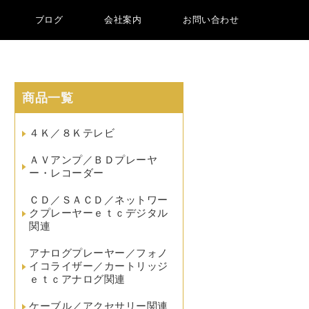
ブログ
会社案内
お問い合わせ
商品一覧
４Ｋ／８Ｋテレビ
ＡＶアンプ／ＢＤプレーヤ
ー・レコーダー
ＣＤ／ＳＡＣＤ／ネットワー
クプレーヤーｅｔｃデジタル
関連
アナログプレーヤー／フォノ
イコライザー／カートリッジ
ｅｔｃアナログ関連
ケーブル／アクセサリー関連