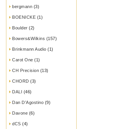
bergmann
(3)
BOENICKE
(1)
Boulder
(2)
Bowers&Wilkins
(157)
Brinkmann Audio
(1)
Carot One
(1)
CH Precision
(13)
CHORD
(3)
DALI
(46)
Dan D’Agostino
(9)
Davone
(6)
dCS
(4)