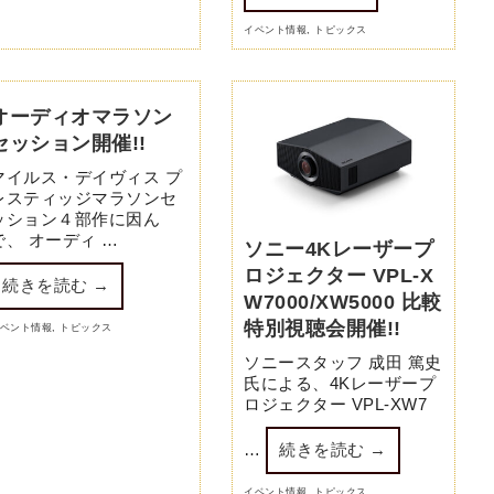
イベント情報
,
トピックス
オーディオマラソン
セッション開催!!
マイルス・デイヴィス プ
レスティッジマラソンセ
ッション４部作に因ん
で、 オーディ …
ソニー4Kレーザープ
ロジェクター VPL-X
続きを読む
→
W7000/XW5000 比較
特別視聴会開催!!
ベント情報
,
トピックス
ソニースタッフ 成田 篤史
氏による、4Kレーザープ
ロジェクター VPL-XW7
…
続きを読む
→
イベント情報
,
トピックス