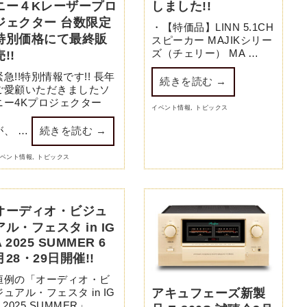
ニー４Kレーザープロ
しました!!
ジェクター 台数限定
・【特価品】LINN 5.1CH
特別価格にて最終販
スピーカー MAJIKシリー
ズ（チェリー） MA …
売!!
緊急!!特別情報です!! 長年
続きを読む
→
ご愛顧いただきましたソ
ニー4Kプロジェクター
イベント情報
,
トピックス
が、 …
続きを読む
→
ベント情報
,
トピックス
オーディオ・ビジュ
アル・フェスタ in IG
A 2025 SUMMER 6
月28・29日開催!!
恒例の「オーディオ・ビ
ジュアル・フェスタ in IG
アキュフェーズ新製
 2025 SUMMER」 …