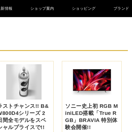
最新情報
ショップ案内
ショッピング
ブランド
ラストチャンス!! B&
ソニー史上初 RGB M
W800D4シリーズ 2
iniLED搭載「True R
日間全モデルをスペ
GB」BRAVIA 特別体
シャルプライスで!!
験会開催!!