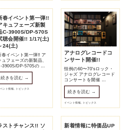
新春イベント第一弾!!
アキュフェーズ新製
品C-3900S/DP-570S
試聴会開催!! 1/17(土)
～24(土)
アナログレコードコ
新春イベント第一弾!! ア
ンサート開催!!
キュフェーズの新製品、
-3900S/DP-570Sの …
恒例の60〜70’sロック・
ジャズ アナログレコード
続きを読む
→
コンサートを開催 …
ベント情報
,
トピックス
続きを読む
→
イベント情報
,
トピックス
ラストチャンス!! ソ
新着情報に特価品UP