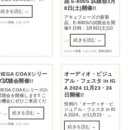
品 E-800S 試聴会3月
8日(土)開催!!
続きを読む
→
アキュフェーズの新製
品、E-800Sの試聴会を開
ベント情報
,
トピックス
催!! 日時：3月8日(土)10
…
続きを読む
→
イベント情報
,
トピックス
,
新商品紹介
PIEGA COAXシリー
オーディオ・ビジュ
ズ試聴会開催!!
アル・フェスタ in IG
A 2024 11月23・24
PIEGA COAXシリーズの
日開催!!
試聴会を開催します!! こ
の機会にぜひご来店くだ
恒例の「オーディオ・ビ
ジュアル・フェスタ in IG
さ …
続きを読む
→
A 2024」が11月23・ …
ベント情報
,
トピックス
続きを読む
→