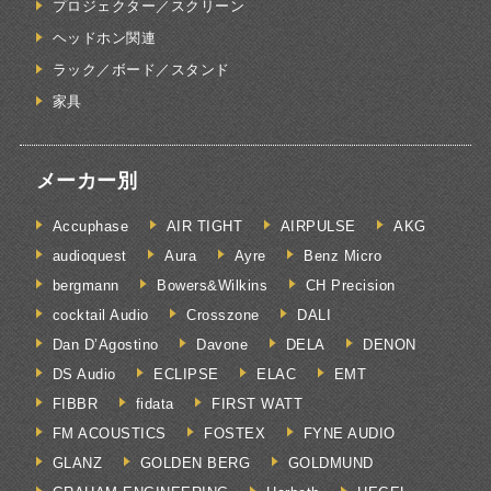
プロジェクター／スクリーン
ヘッドホン関連
ラック／ボード／スタンド
家具
メーカー別
Accuphase
AIR TIGHT
AIRPULSE
AKG
audioquest
Aura
Ayre
Benz Micro
bergmann
Bowers&Wilkins
CH Precision
cocktail Audio
Crosszone
DALI
Dan D’Agostino
Davone
DELA
DENON
DS Audio
ECLIPSE
ELAC
EMT
FIBBR
fidata
FIRST WATT
FM ACOUSTICS
FOSTEX
FYNE AUDIO
GLANZ
GOLDEN BERG
GOLDMUND