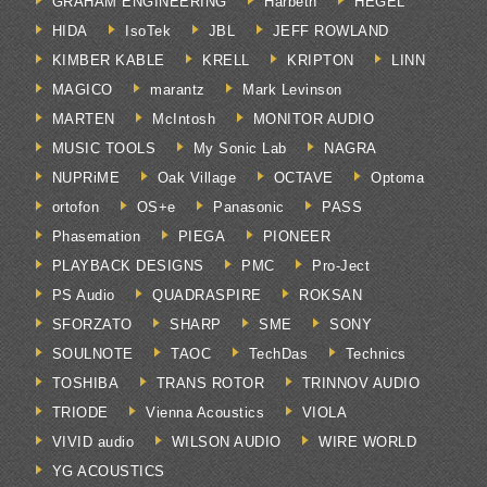
GRAHAM ENGINEERING
Harbeth
HEGEL
HIDA
IsoTek
JBL
JEFF ROWLAND
KIMBER KABLE
KRELL
KRIPTON
LINN
MAGICO
marantz
Mark Levinson
MARTEN
McIntosh
MONITOR AUDIO
MUSIC TOOLS
My Sonic Lab
NAGRA
NUPRiME
Oak Village
OCTAVE
Optoma
ortofon
OS+e
Panasonic
PASS
Phasemation
PIEGA
PIONEER
PLAYBACK DESIGNS
PMC
Pro-Ject
PS Audio
QUADRASPIRE
ROKSAN
SFORZATO
SHARP
SME
SONY
SOULNOTE
TAOC
TechDas
Technics
TOSHIBA
TRANS ROTOR
TRINNOV AUDIO
TRIODE
Vienna Acoustics
VIOLA
VIVID audio
WILSON AUDIO
WIRE WORLD
YG ACOUSTICS