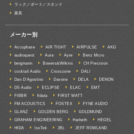
ラック／ボード／スタンド
家具
メーカー別
Accuphase
AIR TIGHT
AIRPULSE
AKG
audioquest
Aura
Ayre
Benz Micro
bergmann
Bowers&Wilkins
CH Precision
cocktail Audio
Crosszone
DALI
Dan D’Agostino
Davone
DELA
DENON
DS Audio
ECLIPSE
ELAC
EMT
FIBBR
fidata
FIRST WATT
FM ACOUSTICS
FOSTEX
FYNE AUDIO
GLANZ
GOLDEN BERG
GOLDMUND
GRAHAM ENGINEERING
Harbeth
HEGEL
HIDA
IsoTek
JBL
JEFF ROWLAND