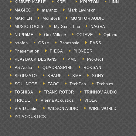
KIMBER KABLE
KRELL
KRIPTON
LINN
MAGICO
marantz
Mark Levinson
MARTEN
McIntosh
MONITOR AUDIO
MUSIC TOOLS
My Sonic Lab
NAGRA
NUPRiME
Oak Village
OCTAVE
Optoma
ortofon
OS+e
Panasonic
PASS
Phasemation
PIEGA
PIONEER
PLAYBACK DESIGNS
PMC
Pro-Ject
PS Audio
QUADRASPIRE
ROKSAN
SFORZATO
SHARP
SME
SONY
SOULNOTE
TAOC
TechDas
Technics
TOSHIBA
TRANS ROTOR
TRINNOV AUDIO
TRIODE
Vienna Acoustics
VIOLA
VIVID audio
WILSON AUDIO
WIRE WORLD
YG ACOUSTICS