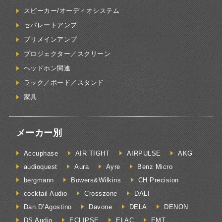
スピーカー/オーディオシステム
セパレートアンプ
プリメインアンプ
プロジェクター／スクリーン
ヘッドホン関連
ラック／ボード／スタンド
家具
メーカー別
Accuphase
AIR TIGHT
AIRPULSE
AKG
audioquest
Aura
Ayre
Benz Micro
bergmann
Bowers&Wilkins
CH Precision
cocktail Audio
Crosszone
DALI
Dan D’Agostino
Davone
DELA
DENON
DS Audio
ECLIPSE
ELAC
EMT