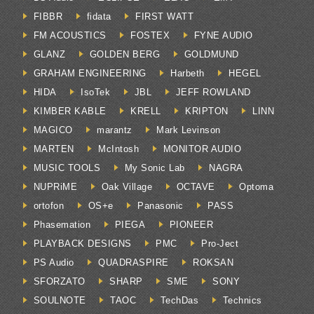
FIBBR
fidata
FIRST WATT
FM ACOUSTICS
FOSTEX
FYNE AUDIO
GLANZ
GOLDEN BERG
GOLDMUND
GRAHAM ENGINEERING
Harbeth
HEGEL
HIDA
IsoTek
JBL
JEFF ROWLAND
KIMBER KABLE
KRELL
KRIPTON
LINN
MAGICO
marantz
Mark Levinson
MARTEN
McIntosh
MONITOR AUDIO
MUSIC TOOLS
My Sonic Lab
NAGRA
NUPRiME
Oak Village
OCTAVE
Optoma
ortofon
OS+e
Panasonic
PASS
Phasemation
PIEGA
PIONEER
PLAYBACK DESIGNS
PMC
Pro-Ject
PS Audio
QUADRASPIRE
ROKSAN
SFORZATO
SHARP
SME
SONY
SOULNOTE
TAOC
TechDas
Technics