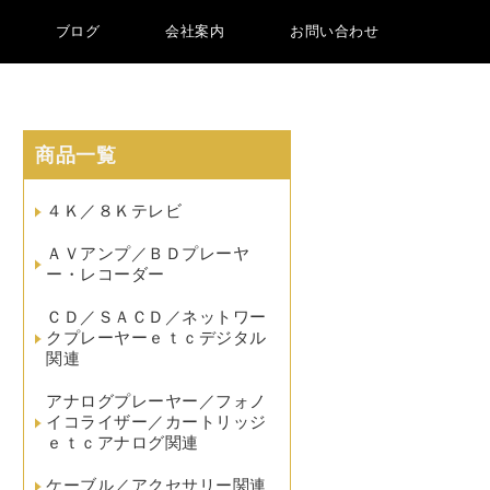
ブログ
会社案内
お問い合わせ
商品一覧
４Ｋ／８Ｋテレビ
ＡＶアンプ／ＢＤプレーヤ
ー・レコーダー
ＣＤ／ＳＡＣＤ／ネットワー
クプレーヤーｅｔｃデジタル
関連
アナログプレーヤー／フォノ
イコライザー／カートリッジ
ｅｔｃアナログ関連
ケーブル／アクセサリー関連