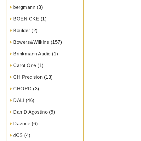
bergmann
(3)
BOENICKE
(1)
Boulder
(2)
Bowers&Wilkins
(157)
Brinkmann Audio
(1)
Carot One
(1)
CH Precision
(13)
CHORD
(3)
DALI
(46)
Dan D’Agostino
(9)
Davone
(6)
dCS
(4)