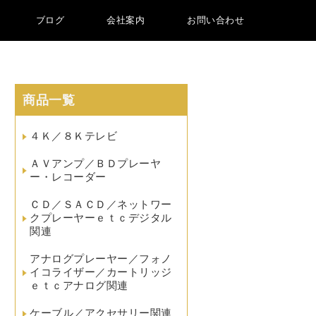
ブログ
会社案内
お問い合わせ
商品一覧
４Ｋ／８Ｋテレビ
ＡＶアンプ／ＢＤプレーヤ
ー・レコーダー
ＣＤ／ＳＡＣＤ／ネットワー
クプレーヤーｅｔｃデジタル
関連
アナログプレーヤー／フォノ
イコライザー／カートリッジ
ｅｔｃアナログ関連
ケーブル／アクセサリー関連