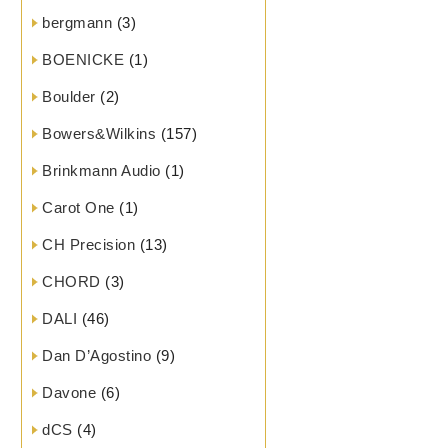
bergmann
(3)
BOENICKE
(1)
Boulder
(2)
Bowers&Wilkins
(157)
Brinkmann Audio
(1)
Carot One
(1)
CH Precision
(13)
CHORD
(3)
DALI
(46)
Dan D’Agostino
(9)
Davone
(6)
dCS
(4)