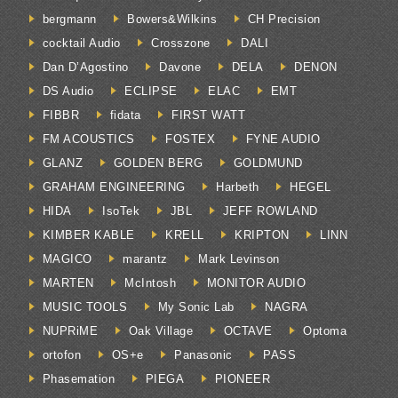
bergmann
Bowers&Wilkins
CH Precision
cocktail Audio
Crosszone
DALI
Dan D’Agostino
Davone
DELA
DENON
DS Audio
ECLIPSE
ELAC
EMT
FIBBR
fidata
FIRST WATT
FM ACOUSTICS
FOSTEX
FYNE AUDIO
GLANZ
GOLDEN BERG
GOLDMUND
GRAHAM ENGINEERING
Harbeth
HEGEL
HIDA
IsoTek
JBL
JEFF ROWLAND
KIMBER KABLE
KRELL
KRIPTON
LINN
MAGICO
marantz
Mark Levinson
MARTEN
McIntosh
MONITOR AUDIO
MUSIC TOOLS
My Sonic Lab
NAGRA
NUPRiME
Oak Village
OCTAVE
Optoma
ortofon
OS+e
Panasonic
PASS
Phasemation
PIEGA
PIONEER