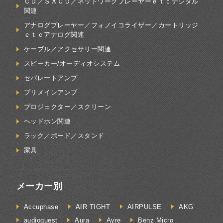
ＣＤ／ＳＡＣＤ／ネットワークプレーヤーｅｔｃデジタル
関連
アナログプレーヤー／フォノイコライザー／カートリッジ
ｅｔｃアナログ関連
ケーブル／アクセサリー関連
スピーカー/オーディオシステム
セパレートアンプ
プリメインアンプ
プロジェクター／スクリーン
ヘッドホン関連
ラック／ボード／スタンド
家具
メーカー別
Accuphase
AIR TIGHT
AIRPULSE
AKG
audioquest
Aura
Ayre
Benz Micro