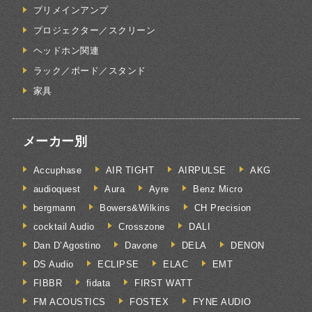
プリメインアンプ
プロジェクター／スクリーン
ヘッドホン関連
ラック／ボード／スタンド
家具
メーカー別
Accuphase
AIR TIGHT
AIRPULSE
AKG
audioquest
Aura
Ayre
Benz Micro
bergmann
Bowers&Wilkins
CH Precision
cocktail Audio
Crosszone
DALI
Dan D’Agostino
Davone
DELA
DENON
DS Audio
ECLIPSE
ELAC
EMT
FIBBR
fidata
FIRST WATT
FM ACOUSTICS
FOSTEX
FYNE AUDIO