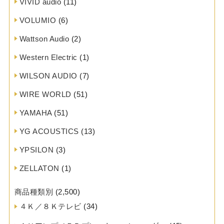
VIVID audio
(11)
VOLUMIO
(6)
Wattson Audio
(2)
Western Electric
(1)
WILSON AUDIO
(7)
WIRE WORLD
(51)
YAMAHA
(51)
YG ACOUSTICS
(13)
YPSILON
(3)
ZELLATON
(1)
商品種類別
(2,500)
４Ｋ／８Ｋテレビ
(34)