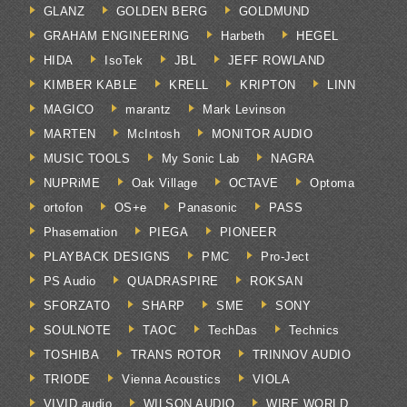
GLANZ
GOLDEN BERG
GOLDMUND
GRAHAM ENGINEERING
Harbeth
HEGEL
HIDA
IsoTek
JBL
JEFF ROWLAND
KIMBER KABLE
KRELL
KRIPTON
LINN
MAGICO
marantz
Mark Levinson
MARTEN
McIntosh
MONITOR AUDIO
MUSIC TOOLS
My Sonic Lab
NAGRA
NUPRiME
Oak Village
OCTAVE
Optoma
ortofon
OS+e
Panasonic
PASS
Phasemation
PIEGA
PIONEER
PLAYBACK DESIGNS
PMC
Pro-Ject
PS Audio
QUADRASPIRE
ROKSAN
SFORZATO
SHARP
SME
SONY
SOULNOTE
TAOC
TechDas
Technics
TOSHIBA
TRANS ROTOR
TRINNOV AUDIO
TRIODE
Vienna Acoustics
VIOLA
VIVID audio
WILSON AUDIO
WIRE WORLD