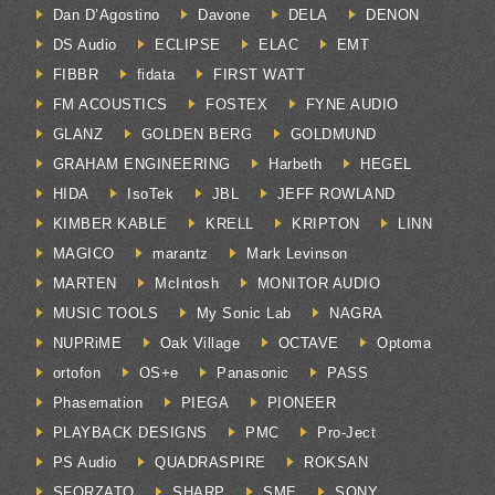
Dan D’Agostino
Davone
DELA
DENON
DS Audio
ECLIPSE
ELAC
EMT
FIBBR
fidata
FIRST WATT
FM ACOUSTICS
FOSTEX
FYNE AUDIO
GLANZ
GOLDEN BERG
GOLDMUND
GRAHAM ENGINEERING
Harbeth
HEGEL
HIDA
IsoTek
JBL
JEFF ROWLAND
KIMBER KABLE
KRELL
KRIPTON
LINN
MAGICO
marantz
Mark Levinson
MARTEN
McIntosh
MONITOR AUDIO
MUSIC TOOLS
My Sonic Lab
NAGRA
NUPRiME
Oak Village
OCTAVE
Optoma
ortofon
OS+e
Panasonic
PASS
Phasemation
PIEGA
PIONEER
PLAYBACK DESIGNS
PMC
Pro-Ject
PS Audio
QUADRASPIRE
ROKSAN
SFORZATO
SHARP
SME
SONY