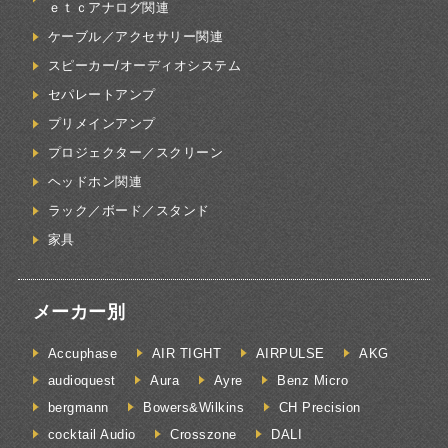
ｅｔｃアナログ関連
ケーブル／アクセサリー関連
スピーカー/オーディオシステム
セパレートアンプ
プリメインアンプ
プロジェクター／スクリーン
ヘッドホン関連
ラック／ボード／スタンド
家具
メーカー別
Accuphase
AIR TIGHT
AIRPULSE
AKG
audioquest
Aura
Ayre
Benz Micro
bergmann
Bowers&Wilkins
CH Precision
cocktail Audio
Crosszone
DALI