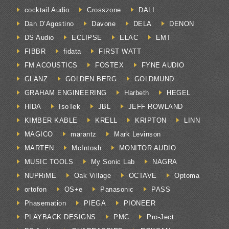
cocktail Audio
Crosszone
DALI
Dan D’Agostino
Davone
DELA
DENON
DS Audio
ECLIPSE
ELAC
EMT
FIBBR
fidata
FIRST WATT
FM ACOUSTICS
FOSTEX
FYNE AUDIO
GLANZ
GOLDEN BERG
GOLDMUND
GRAHAM ENGINEERING
Harbeth
HEGEL
HIDA
IsoTek
JBL
JEFF ROWLAND
KIMBER KABLE
KRELL
KRIPTON
LINN
MAGICO
marantz
Mark Levinson
MARTEN
McIntosh
MONITOR AUDIO
MUSIC TOOLS
My Sonic Lab
NAGRA
NUPRiME
Oak Village
OCTAVE
Optoma
ortofon
OS+e
Panasonic
PASS
Phasemation
PIEGA
PIONEER
PLAYBACK DESIGNS
PMC
Pro-Ject