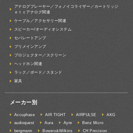
アナログプレーヤー／フォノイコライザー／カートリッジ
ｅｔｃアナログ関連
ケーブル／アクセサリー関連
スピーカー/オーディオシステム
セパレートアンプ
プリメインアンプ
プロジェクター／スクリーン
ヘッドホン関連
ラック／ボード／スタンド
家具
メーカー別
Accuphase
AIR TIGHT
AIRPULSE
AKG
audioquest
Aura
Ayre
Benz Micro
bergmann
Bowers&Wilkins
CH Precision