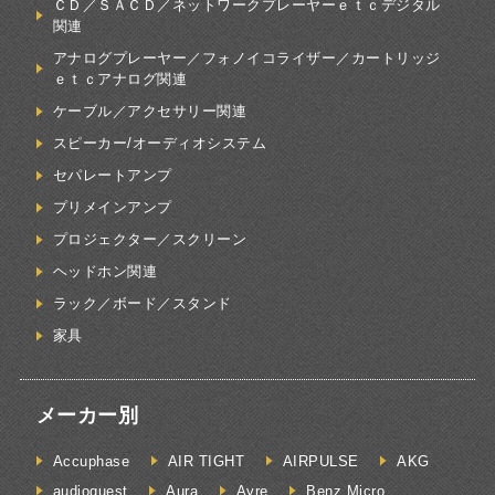
ＣＤ／ＳＡＣＤ／ネットワークプレーヤーｅｔｃデジタル
関連
アナログプレーヤー／フォノイコライザー／カートリッジ
ｅｔｃアナログ関連
ケーブル／アクセサリー関連
スピーカー/オーディオシステム
セパレートアンプ
プリメインアンプ
プロジェクター／スクリーン
ヘッドホン関連
ラック／ボード／スタンド
家具
メーカー別
Accuphase
AIR TIGHT
AIRPULSE
AKG
audioquest
Aura
Ayre
Benz Micro