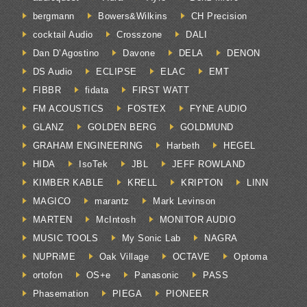
bergmann
Bowers&Wilkins
CH Precision
cocktail Audio
Crosszone
DALI
Dan D’Agostino
Davone
DELA
DENON
DS Audio
ECLIPSE
ELAC
EMT
FIBBR
fidata
FIRST WATT
FM ACOUSTICS
FOSTEX
FYNE AUDIO
GLANZ
GOLDEN BERG
GOLDMUND
GRAHAM ENGINEERING
Harbeth
HEGEL
HIDA
IsoTek
JBL
JEFF ROWLAND
KIMBER KABLE
KRELL
KRIPTON
LINN
MAGICO
marantz
Mark Levinson
MARTEN
McIntosh
MONITOR AUDIO
MUSIC TOOLS
My Sonic Lab
NAGRA
NUPRiME
Oak Village
OCTAVE
Optoma
ortofon
OS+e
Panasonic
PASS
Phasemation
PIEGA
PIONEER