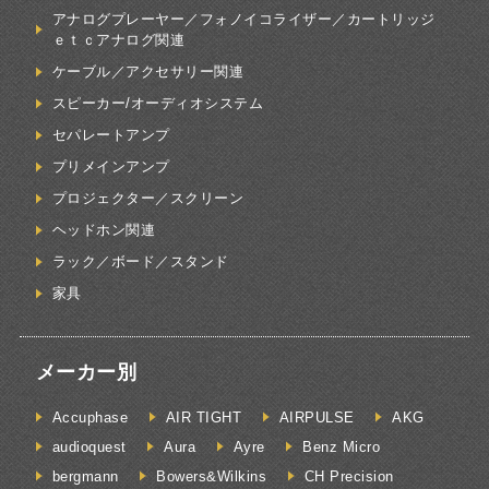
アナログプレーヤー／フォノイコライザー／カートリッジ
ｅｔｃアナログ関連
ケーブル／アクセサリー関連
スピーカー/オーディオシステム
セパレートアンプ
プリメインアンプ
プロジェクター／スクリーン
ヘッドホン関連
ラック／ボード／スタンド
家具
メーカー別
Accuphase
AIR TIGHT
AIRPULSE
AKG
audioquest
Aura
Ayre
Benz Micro
bergmann
Bowers&Wilkins
CH Precision