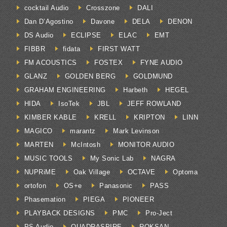
cocktail Audio
Crosszone
DALI
Dan D’Agostino
Davone
DELA
DENON
DS Audio
ECLIPSE
ELAC
EMT
FIBBR
fidata
FIRST WATT
FM ACOUSTICS
FOSTEX
FYNE AUDIO
GLANZ
GOLDEN BERG
GOLDMUND
GRAHAM ENGINEERING
Harbeth
HEGEL
HIDA
IsoTek
JBL
JEFF ROWLAND
KIMBER KABLE
KRELL
KRIPTON
LINN
MAGICO
marantz
Mark Levinson
MARTEN
McIntosh
MONITOR AUDIO
MUSIC TOOLS
My Sonic Lab
NAGRA
NUPRiME
Oak Village
OCTAVE
Optoma
ortofon
OS+e
Panasonic
PASS
Phasemation
PIEGA
PIONEER
PLAYBACK DESIGNS
PMC
Pro-Ject
PS Audio
QUADRASPIRE
ROKSAN