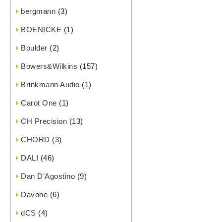
bergmann
(3)
BOENICKE
(1)
Boulder
(2)
Bowers&Wilkins
(157)
Brinkmann Audio
(1)
Carot One
(1)
CH Precision
(13)
CHORD
(3)
DALI
(46)
Dan D’Agostino
(9)
Davone
(6)
dCS
(4)