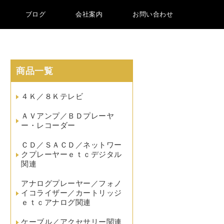
ブログ
会社案内
お問い合わせ
商品一覧
４Ｋ／８Ｋテレビ
ＡＶアンプ／ＢＤプレーヤ
ー・レコーダー
ＣＤ／ＳＡＣＤ／ネットワー
クプレーヤーｅｔｃデジタル
関連
アナログプレーヤー／フォノ
イコライザー／カートリッジ
ｅｔｃアナログ関連
ケーブル／アクセサリー関連