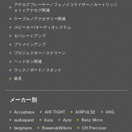
アナログプレーヤー／フォノイコライザー／カートリッジ
ｅｔｃアナログ関連
ケーブル／アクセサリー関連
スピーカー/オーディオシステム
セパレートアンプ
プリメインアンプ
プロジェクター／スクリーン
ヘッドホン関連
ラック／ボード／スタンド
家具
メーカー別
Accuphase
AIR TIGHT
AIRPULSE
AKG
audioquest
Aura
Ayre
Benz Micro
bergmann
Bowers&Wilkins
CH Precision