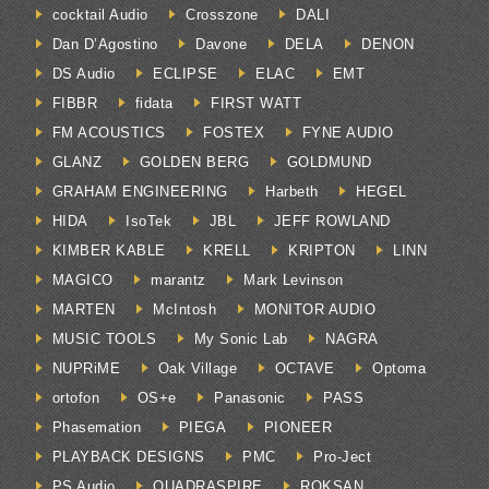
cocktail Audio
Crosszone
DALI
Dan D’Agostino
Davone
DELA
DENON
DS Audio
ECLIPSE
ELAC
EMT
FIBBR
fidata
FIRST WATT
FM ACOUSTICS
FOSTEX
FYNE AUDIO
GLANZ
GOLDEN BERG
GOLDMUND
GRAHAM ENGINEERING
Harbeth
HEGEL
HIDA
IsoTek
JBL
JEFF ROWLAND
KIMBER KABLE
KRELL
KRIPTON
LINN
MAGICO
marantz
Mark Levinson
MARTEN
McIntosh
MONITOR AUDIO
MUSIC TOOLS
My Sonic Lab
NAGRA
NUPRiME
Oak Village
OCTAVE
Optoma
ortofon
OS+e
Panasonic
PASS
Phasemation
PIEGA
PIONEER
PLAYBACK DESIGNS
PMC
Pro-Ject
PS Audio
QUADRASPIRE
ROKSAN