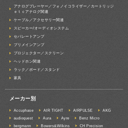
アナログプレーヤー／フォノイコライザー／カートリッジ
ｅｔｃアナログ関連
ケーブル／アクセサリー関連
スピーカー/オーディオシステム
セパレートアンプ
プリメインアンプ
プロジェクター／スクリーン
ヘッドホン関連
ラック／ボード／スタンド
家具
メーカー別
Accuphase
AIR TIGHT
AIRPULSE
AKG
audioquest
Aura
Ayre
Benz Micro
bergmann
Bowers&Wilkins
CH Precision