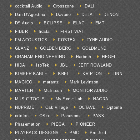
cocktail Audio
Crosszone
DALI
Dan D’Agostino
Davone
DELA
DENON
DS Audio
ECLIPSE
ELAC
EMT
FIBBR
fidata
FIRST WATT
FM ACOUSTICS
FOSTEX
FYNE AUDIO
GLANZ
GOLDEN BERG
GOLDMUND
GRAHAM ENGINEERING
Harbeth
HEGEL
HIDA
IsoTek
JBL
JEFF ROWLAND
KIMBER KABLE
KRELL
KRIPTON
LINN
MAGICO
marantz
Mark Levinson
MARTEN
McIntosh
MONITOR AUDIO
MUSIC TOOLS
My Sonic Lab
NAGRA
NUPRiME
Oak Village
OCTAVE
Optoma
ortofon
OS+e
Panasonic
PASS
Phasemation
PIEGA
PIONEER
PLAYBACK DESIGNS
PMC
Pro-Ject