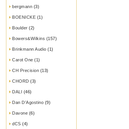
bergmann
(3)
BOENICKE
(1)
Boulder
(2)
Bowers&Wilkins
(157)
Brinkmann Audio
(1)
Carot One
(1)
CH Precision
(13)
CHORD
(3)
DALI
(46)
Dan D’Agostino
(9)
Davone
(6)
dCS
(4)