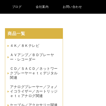
ブログ
会社案内
お問い合わせ
商品一覧
４Ｋ／８Ｋテレビ
ＡＶアンプ／ＢＤプレーヤ
ー・レコーダー
ＣＤ／ＳＡＣＤ／ネットワー
クプレーヤーｅｔｃデジタル
関連
アナログプレーヤー／フォノ
イコライザー／カートリッジ
ｅｔｃアナログ関連
ケーブル／アクセサリー関連