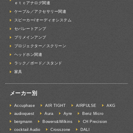
ｅｔｃアナログ関連
ケーブル／アクセサリー関連
スピーカー/オーディオシステム
セパレートアンプ
プリメインアンプ
プロジェクター／スクリーン
ヘッドホン関連
ラック／ボード／スタンド
家具
メーカー別
Accuphase
AIR TIGHT
AIRPULSE
AKG
audioquest
Aura
Ayre
Benz Micro
bergmann
Bowers&Wilkins
CH Precision
cocktail Audio
Crosszone
DALI