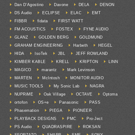
Dan D’Agostino
Davone
DELA
DENON
DS Audio
ECLIPSE
ELAC
EMT
FIBBR
fidata
FIRST WATT
FM ACOUSTICS
FOSTEX
FYNE AUDIO
GLANZ
GOLDEN BERG
GOLDMUND
GRAHAM ENGINEERING
Harbeth
HEGEL
HIDA
IsoTek
JBL
JEFF ROWLAND
KIMBER KABLE
KRELL
KRIPTON
LINN
MAGICO
marantz
Mark Levinson
MARTEN
McIntosh
MONITOR AUDIO
MUSIC TOOLS
My Sonic Lab
NAGRA
NUPRiME
Oak Village
OCTAVE
Optoma
ortofon
OS+e
Panasonic
PASS
Phasemation
PIEGA
PIONEER
PLAYBACK DESIGNS
PMC
Pro-Ject
PS Audio
QUADRASPIRE
ROKSAN
SFORZATO
SHARP
SME
SONY