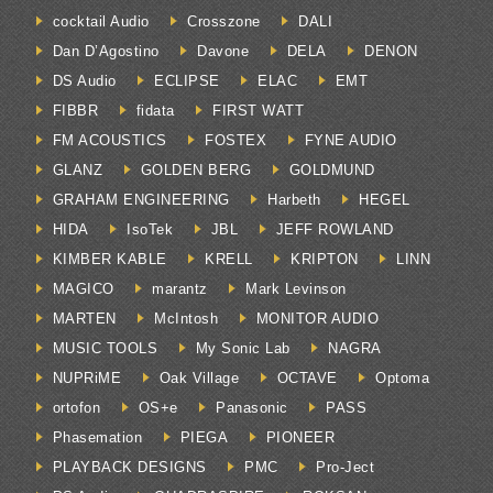
cocktail Audio
Crosszone
DALI
Dan D’Agostino
Davone
DELA
DENON
DS Audio
ECLIPSE
ELAC
EMT
FIBBR
fidata
FIRST WATT
FM ACOUSTICS
FOSTEX
FYNE AUDIO
GLANZ
GOLDEN BERG
GOLDMUND
GRAHAM ENGINEERING
Harbeth
HEGEL
HIDA
IsoTek
JBL
JEFF ROWLAND
KIMBER KABLE
KRELL
KRIPTON
LINN
MAGICO
marantz
Mark Levinson
MARTEN
McIntosh
MONITOR AUDIO
MUSIC TOOLS
My Sonic Lab
NAGRA
NUPRiME
Oak Village
OCTAVE
Optoma
ortofon
OS+e
Panasonic
PASS
Phasemation
PIEGA
PIONEER
PLAYBACK DESIGNS
PMC
Pro-Ject