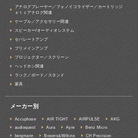
アナログプレーヤー／フォノイコライザー／カートリッジ
ｅｔｃアナログ関連
ケーブル／アクセサリー関連
スピーカー/オーディオシステム
セパレートアンプ
プリメインアンプ
プロジェクター／スクリーン
ヘッドホン関連
ラック／ボード／スタンド
家具
メーカー別
Accuphase
AIR TIGHT
AIRPULSE
AKG
audioquest
Aura
Ayre
Benz Micro
bergmann
Bowers&Wilkins
CH Precision