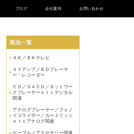
ブログ
会社案内
お問い合わせ
商品一覧
４Ｋ／８Ｋテレビ
ＡＶアンプ／ＢＤプレーヤ
ー・レコーダー
ＣＤ／ＳＡＣＤ／ネットワー
クプレーヤーｅｔｃデジタル
関連
アナログプレーヤー／フォノ
イコライザー／カートリッジ
ｅｔｃアナログ関連
ケーブル／アクセサリー関連