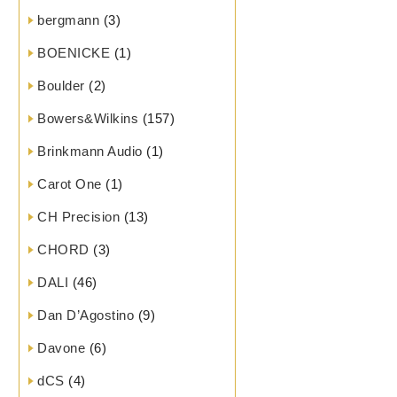
bergmann
(3)
BOENICKE
(1)
Boulder
(2)
Bowers&Wilkins
(157)
Brinkmann Audio
(1)
Carot One
(1)
CH Precision
(13)
CHORD
(3)
DALI
(46)
Dan D’Agostino
(9)
Davone
(6)
dCS
(4)