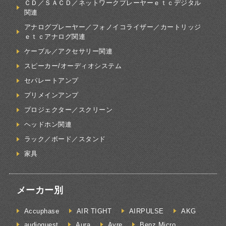
ＣＤ／ＳＡＣＤ／ネットワークプレーヤーｅｔｃデジタル
関連
アナログプレーヤー／フォノイコライザー／カートリッジ
ｅｔｃアナログ関連
ケーブル／アクセサリー関連
スピーカー/オーディオシステム
セパレートアンプ
プリメインアンプ
プロジェクター／スクリーン
ヘッドホン関連
ラック／ボード／スタンド
家具
メーカー別
Accuphase
AIR TIGHT
AIRPULSE
AKG
audioquest
Aura
Ayre
Benz Micro