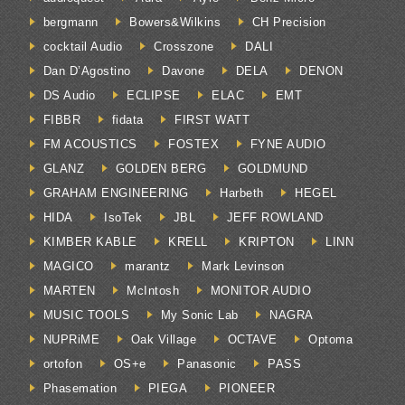
bergmann
Bowers&Wilkins
CH Precision
cocktail Audio
Crosszone
DALI
Dan D’Agostino
Davone
DELA
DENON
DS Audio
ECLIPSE
ELAC
EMT
FIBBR
fidata
FIRST WATT
FM ACOUSTICS
FOSTEX
FYNE AUDIO
GLANZ
GOLDEN BERG
GOLDMUND
GRAHAM ENGINEERING
Harbeth
HEGEL
HIDA
IsoTek
JBL
JEFF ROWLAND
KIMBER KABLE
KRELL
KRIPTON
LINN
MAGICO
marantz
Mark Levinson
MARTEN
McIntosh
MONITOR AUDIO
MUSIC TOOLS
My Sonic Lab
NAGRA
NUPRiME
Oak Village
OCTAVE
Optoma
ortofon
OS+e
Panasonic
PASS
Phasemation
PIEGA
PIONEER