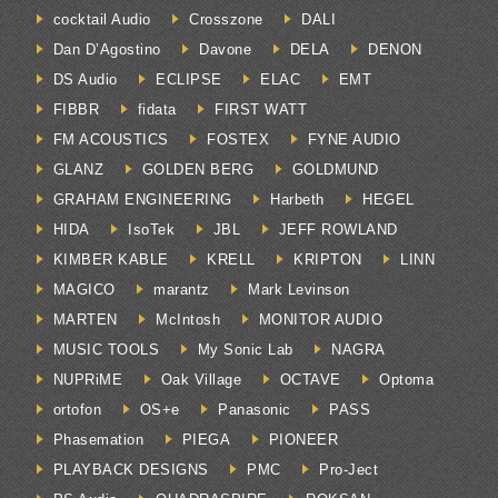
cocktail Audio
Crosszone
DALI
Dan D’Agostino
Davone
DELA
DENON
DS Audio
ECLIPSE
ELAC
EMT
FIBBR
fidata
FIRST WATT
FM ACOUSTICS
FOSTEX
FYNE AUDIO
GLANZ
GOLDEN BERG
GOLDMUND
GRAHAM ENGINEERING
Harbeth
HEGEL
HIDA
IsoTek
JBL
JEFF ROWLAND
KIMBER KABLE
KRELL
KRIPTON
LINN
MAGICO
marantz
Mark Levinson
MARTEN
McIntosh
MONITOR AUDIO
MUSIC TOOLS
My Sonic Lab
NAGRA
NUPRiME
Oak Village
OCTAVE
Optoma
ortofon
OS+e
Panasonic
PASS
Phasemation
PIEGA
PIONEER
PLAYBACK DESIGNS
PMC
Pro-Ject