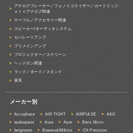
アナログプレーヤー／フォノイコライザー／カートリッジ
ｅｔｃアナログ関連
ケーブル／アクセサリー関連
スピーカー/オーディオシステム
セパレートアンプ
プリメインアンプ
プロジェクター／スクリーン
ヘッドホン関連
ラック／ボード／スタンド
家具
メーカー別
Accuphase
AIR TIGHT
AIRPULSE
AKG
audioquest
Aura
Ayre
Benz Micro
bergmann
Bowers&Wilkins
CH Precision