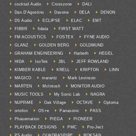
cocktail Audio
Crosszone
DALI
Dan D’Agostino
Davone
DELA
DENON
DS Audio
ECLIPSE
ELAC
EMT
FIBBR
fidata
FIRST WATT
FM ACOUSTICS
FOSTEX
FYNE AUDIO
GLANZ
GOLDEN BERG
GOLDMUND
GRAHAM ENGINEERING
Harbeth
HEGEL
HIDA
IsoTek
JBL
JEFF ROWLAND
KIMBER KABLE
KRELL
KRIPTON
LINN
MAGICO
marantz
Mark Levinson
MARTEN
McIntosh
MONITOR AUDIO
MUSIC TOOLS
My Sonic Lab
NAGRA
NUPRiME
Oak Village
OCTAVE
Optoma
ortofon
OS+e
Panasonic
PASS
Phasemation
PIEGA
PIONEER
PLAYBACK DESIGNS
PMC
Pro-Ject
PS Audio
QUADRASPIRE
ROKSAN