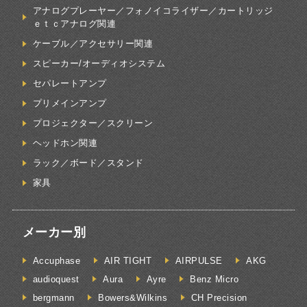
アナログプレーヤー／フォノイコライザー／カートリッジ
ｅｔｃアナログ関連
ケーブル／アクセサリー関連
スピーカー/オーディオシステム
セパレートアンプ
プリメインアンプ
プロジェクター／スクリーン
ヘッドホン関連
ラック／ボード／スタンド
家具
メーカー別
Accuphase
AIR TIGHT
AIRPULSE
AKG
audioquest
Aura
Ayre
Benz Micro
bergmann
Bowers&Wilkins
CH Precision