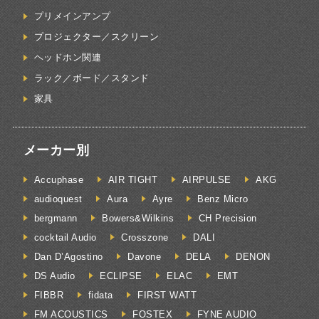
プリメインアンプ
プロジェクター／スクリーン
ヘッドホン関連
ラック／ボード／スタンド
家具
メーカー別
Accuphase
AIR TIGHT
AIRPULSE
AKG
audioquest
Aura
Ayre
Benz Micro
bergmann
Bowers&Wilkins
CH Precision
cocktail Audio
Crosszone
DALI
Dan D’Agostino
Davone
DELA
DENON
DS Audio
ECLIPSE
ELAC
EMT
FIBBR
fidata
FIRST WATT
FM ACOUSTICS
FOSTEX
FYNE AUDIO