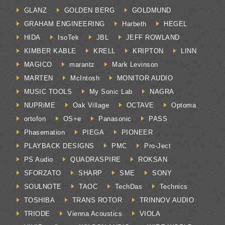
GLANZ
GOLDEN BERG
GOLDMUND
GRAHAM ENGINEERING
Harbeth
HEGEL
HIDA
IsoTek
JBL
JEFF ROWLAND
KIMBER KABLE
KRELL
KRIPTON
LINN
MAGICO
marantz
Mark Levinson
MARTEN
McIntosh
MONITOR AUDIO
MUSIC TOOLS
My Sonic Lab
NAGRA
NUPRiME
Oak Village
OCTAVE
Optoma
ortofon
OS+e
Panasonic
PASS
Phasemation
PIEGA
PIONEER
PLAYBACK DESIGNS
PMC
Pro-Ject
PS Audio
QUADRASPIRE
ROKSAN
SFORZATO
SHARP
SME
SONY
SOULNOTE
TAOC
TechDas
Technics
TOSHIBA
TRANS ROTOR
TRINNOV AUDIO
TRIODE
Vienna Acoustics
VIOLA