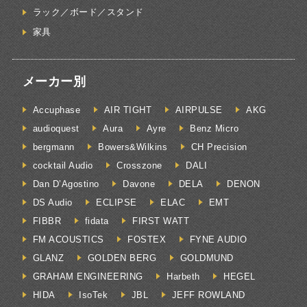
ラック／ボード／スタンド
家具
メーカー別
Accuphase
AIR TIGHT
AIRPULSE
AKG
audioquest
Aura
Ayre
Benz Micro
bergmann
Bowers&Wilkins
CH Precision
cocktail Audio
Crosszone
DALI
Dan D’Agostino
Davone
DELA
DENON
DS Audio
ECLIPSE
ELAC
EMT
FIBBR
fidata
FIRST WATT
FM ACOUSTICS
FOSTEX
FYNE AUDIO
GLANZ
GOLDEN BERG
GOLDMUND
GRAHAM ENGINEERING
Harbeth
HEGEL
HIDA
IsoTek
JBL
JEFF ROWLAND