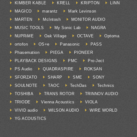
KIMBER KABLE
KRELL
KRIPTON
LINN
MAGICO
marantz
Mark Levinson
MARTEN
McIntosh
MONITOR AUDIO
MUSIC TOOLS
My Sonic Lab
NAGRA
NUPRiME
Oak Village
OCTAVE
Optoma
ortofon
OS+e
Panasonic
PASS
Phasemation
PIEGA
PIONEER
PLAYBACK DESIGNS
PMC
Pro-Ject
PS Audio
QUADRASPIRE
ROKSAN
SFORZATO
SHARP
SME
SONY
SOULNOTE
TAOC
TechDas
Technics
TOSHIBA
TRANS ROTOR
TRINNOV AUDIO
TRIODE
Vienna Acoustics
VIOLA
VIVID audio
WILSON AUDIO
WIRE WORLD
YG ACOUSTICS