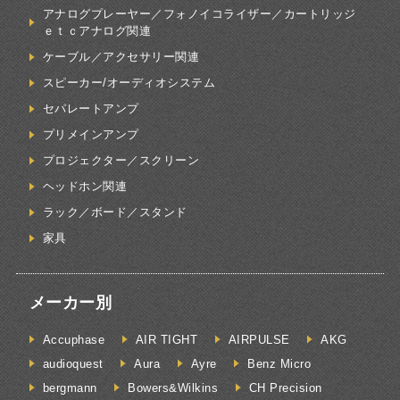
アナログプレーヤー／フォノイコライザー／カートリッジ
ｅｔｃアナログ関連
ケーブル／アクセサリー関連
スピーカー/オーディオシステム
セパレートアンプ
プリメインアンプ
プロジェクター／スクリーン
ヘッドホン関連
ラック／ボード／スタンド
家具
メーカー別
Accuphase
AIR TIGHT
AIRPULSE
AKG
audioquest
Aura
Ayre
Benz Micro
bergmann
Bowers&Wilkins
CH Precision