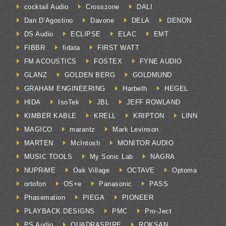
cocktail Audio
Crosszone
DALI
Dan D’Agostino
Davone
DELA
DENON
DS Audio
ECLIPSE
ELAC
EMT
FIBBR
fidata
FIRST WATT
FM ACOUSTICS
FOSTEX
FYNE AUDIO
GLANZ
GOLDEN BERG
GOLDMUND
GRAHAM ENGINEERING
Harbeth
HEGEL
HIDA
IsoTek
JBL
JEFF ROWLAND
KIMBER KABLE
KRELL
KRIPTON
LINN
MAGICO
marantz
Mark Levinson
MARTEN
McIntosh
MONITOR AUDIO
MUSIC TOOLS
My Sonic Lab
NAGRA
NUPRiME
Oak Village
OCTAVE
Optoma
ortofon
OS+e
Panasonic
PASS
Phasemation
PIEGA
PIONEER
PLAYBACK DESIGNS
PMC
Pro-Ject
PS Audio
QUADRASPIRE
ROKSAN