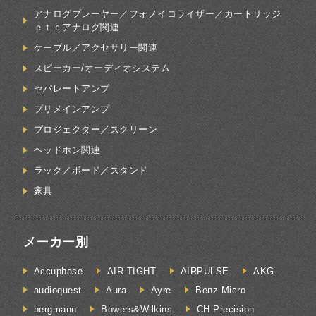
アナログプレーヤー／フォノイコライザー／カートリッジ
ｅｔｃアナログ関連
ケーブル／アクセサリー関連
スピーカー/オーディオシステム
セパレートアンプ
プリメインアンプ
プロジェクター／スクリーン
ヘッドホン関連
ラック／ボード／スタンド
家具
メーカー別
Accuphase
AIR TIGHT
AIRPULSE
AKG
audioquest
Aura
Ayre
Benz Micro
bergmann
Bowers&Wilkins
CH Precision