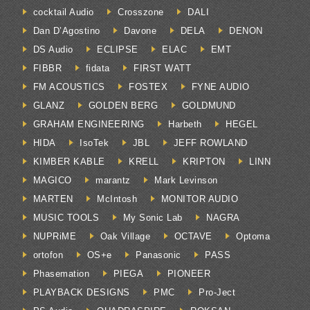
cocktail Audio
Crosszone
DALI
Dan D’Agostino
Davone
DELA
DENON
DS Audio
ECLIPSE
ELAC
EMT
FIBBR
fidata
FIRST WATT
FM ACOUSTICS
FOSTEX
FYNE AUDIO
GLANZ
GOLDEN BERG
GOLDMUND
GRAHAM ENGINEERING
Harbeth
HEGEL
HIDA
IsoTek
JBL
JEFF ROWLAND
KIMBER KABLE
KRELL
KRIPTON
LINN
MAGICO
marantz
Mark Levinson
MARTEN
McIntosh
MONITOR AUDIO
MUSIC TOOLS
My Sonic Lab
NAGRA
NUPRiME
Oak Village
OCTAVE
Optoma
ortofon
OS+e
Panasonic
PASS
Phasemation
PIEGA
PIONEER
PLAYBACK DESIGNS
PMC
Pro-Ject