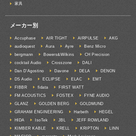
家具
メーカー別
Accuphase
AIR TIGHT
AIRPULSE
AKG
audioquest
Aura
Ayre
Benz Micro
bergmann
Bowers&Wilkins
CH Precision
cocktail Audio
Crosszone
DALI
Dan D’Agostino
Davone
DELA
DENON
DS Audio
ECLIPSE
ELAC
EMT
FIBBR
fidata
FIRST WATT
FM ACOUSTICS
FOSTEX
FYNE AUDIO
GLANZ
GOLDEN BERG
GOLDMUND
GRAHAM ENGINEERING
Harbeth
HEGEL
HIDA
IsoTek
JBL
JEFF ROWLAND
KIMBER KABLE
KRELL
KRIPTON
LINN