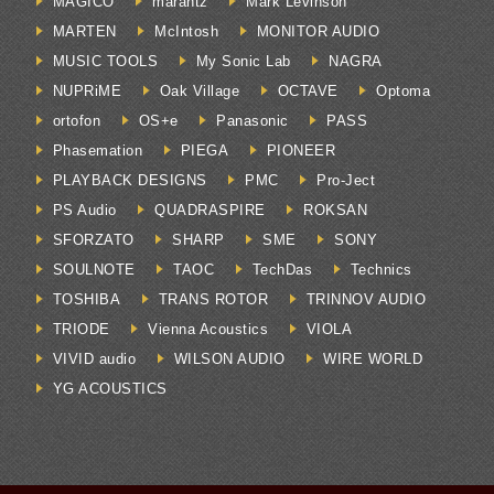
MAGICO
marantz
Mark Levinson
MARTEN
McIntosh
MONITOR AUDIO
MUSIC TOOLS
My Sonic Lab
NAGRA
NUPRiME
Oak Village
OCTAVE
Optoma
ortofon
OS+e
Panasonic
PASS
Phasemation
PIEGA
PIONEER
PLAYBACK DESIGNS
PMC
Pro-Ject
PS Audio
QUADRASPIRE
ROKSAN
SFORZATO
SHARP
SME
SONY
SOULNOTE
TAOC
TechDas
Technics
TOSHIBA
TRANS ROTOR
TRINNOV AUDIO
TRIODE
Vienna Acoustics
VIOLA
VIVID audio
WILSON AUDIO
WIRE WORLD
YG ACOUSTICS