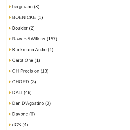
bergmann
(3)
BOENICKE
(1)
Boulder
(2)
Bowers&Wilkins
(157)
Brinkmann Audio
(1)
Carot One
(1)
CH Precision
(13)
CHORD
(3)
DALI
(46)
Dan D’Agostino
(9)
Davone
(6)
dCS
(4)