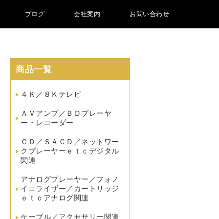
ブログ
会社案内
お問い合わせ
商品一覧
４Ｋ／８Ｋテレビ
ＡＶアンプ／ＢＤプレーヤ
ー・レコーダー
ＣＤ／ＳＡＣＤ／ネットワー
クプレーヤーｅｔｃデジタル
関連
アナログプレーヤー／フォノ
イコライザー／カートリッジ
ｅｔｃアナログ関連
ケーブル／アクセサリー関連