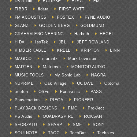
DS Audio
ECLIPSE
ELAC
EMT
FIBBR
fidata
FIRST WATT
FM ACOUSTICS
FOSTEX
FYNE AUDIO
GLANZ
GOLDEN BERG
GOLDMUND
GRAHAM ENGINEERING
Harbeth
HEGEL
HIDA
IsoTek
JBL
JEFF ROWLAND
KIMBER KABLE
KRELL
KRIPTON
LINN
MAGICO
marantz
Mark Levinson
MARTEN
McIntosh
MONITOR AUDIO
MUSIC TOOLS
My Sonic Lab
NAGRA
NUPRiME
Oak Village
OCTAVE
Optoma
ortofon
OS+e
Panasonic
PASS
Phasemation
PIEGA
PIONEER
PLAYBACK DESIGNS
PMC
Pro-Ject
PS Audio
QUADRASPIRE
ROKSAN
SFORZATO
SHARP
SME
SONY
SOULNOTE
TAOC
TechDas
Technics