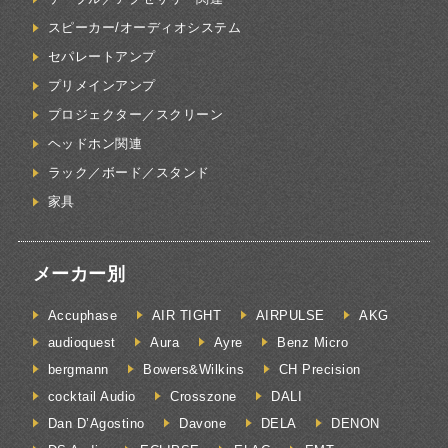
スピーカー/オーディオシステム
セパレートアンプ
プリメインアンプ
プロジェクター／スクリーン
ヘッドホン関連
ラック／ボード／スタンド
家具
メーカー別
Accuphase
AIR TIGHT
AIRPULSE
AKG
audioquest
Aura
Ayre
Benz Micro
bergmann
Bowers&Wilkins
CH Precision
cocktail Audio
Crosszone
DALI
Dan D’Agostino
Davone
DELA
DENON