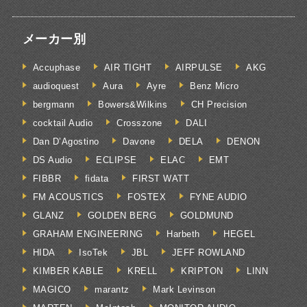
メーカー別
Accuphase
AIR TIGHT
AIRPULSE
AKG
audioquest
Aura
Ayre
Benz Micro
bergmann
Bowers&Wilkins
CH Precision
cocktail Audio
Crosszone
DALI
Dan D’Agostino
Davone
DELA
DENON
DS Audio
ECLIPSE
ELAC
EMT
FIBBR
fidata
FIRST WATT
FM ACOUSTICS
FOSTEX
FYNE AUDIO
GLANZ
GOLDEN BERG
GOLDMUND
GRAHAM ENGINEERING
Harbeth
HEGEL
HIDA
IsoTek
JBL
JEFF ROWLAND
KIMBER KABLE
KRELL
KRIPTON
LINN
MAGICO
marantz
Mark Levinson