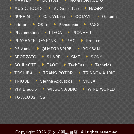
MARTEN
McIntosh
MONITOR AUDIO
MUSIC TOOLS
My Sonic Lab
NAGRA
NUPRiME
Oak Village
OCTAVE
Optoma
ortofon
OS+e
Panasonic
PASS
Phasemation
PIEGA
PIONEER
PLAYBACK DESIGNS
PMC
Pro-Ject
PS Audio
QUADRASPIRE
ROKSAN
SFORZATO
SHARP
SME
SONY
SOULNOTE
TAOC
TechDas
Technics
TOSHIBA
TRANS ROTOR
TRINNOV AUDIO
TRIODE
Vienna Acoustics
VIOLA
VIVID audio
WILSON AUDIO
WIRE WORLD
YG ACOUSTICS
Copyright 2026 テクノ鴻之台店. All rights reserved.