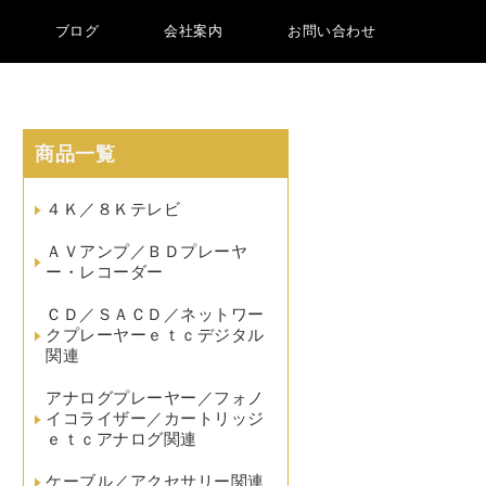
ブログ
会社案内
お問い合わせ
商品一覧
４Ｋ／８Ｋテレビ
ＡＶアンプ／ＢＤプレーヤ
ー・レコーダー
ＣＤ／ＳＡＣＤ／ネットワー
クプレーヤーｅｔｃデジタル
関連
アナログプレーヤー／フォノ
イコライザー／カートリッジ
ｅｔｃアナログ関連
ケーブル／アクセサリー関連