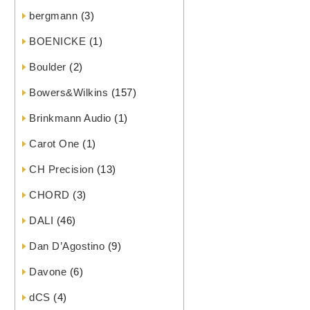
bergmann
(3)
BOENICKE
(1)
Boulder
(2)
Bowers&Wilkins
(157)
Brinkmann Audio
(1)
Carot One
(1)
CH Precision
(13)
CHORD
(3)
DALI
(46)
Dan D’Agostino
(9)
Davone
(6)
dCS
(4)