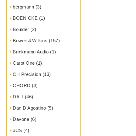
bergmann
(3)
BOENICKE
(1)
Boulder
(2)
Bowers&Wilkins
(157)
Brinkmann Audio
(1)
Carot One
(1)
CH Precision
(13)
CHORD
(3)
DALI
(46)
Dan D’Agostino
(9)
Davone
(6)
dCS
(4)