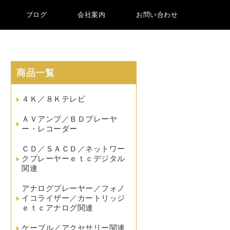
ブログ
会社案内
お問い合わせ
商品一覧
４Ｋ／８Ｋテレビ
ＡＶアンプ／ＢＤプレーヤ
ー・レコーダー
ＣＤ／ＳＡＣＤ／ネットワー
クプレーヤーｅｔｃデジタル
関連
アナログプレーヤー／フォノ
イコライザー／カートリッジ
ｅｔｃアナログ関連
ケーブル／アクセサリー関連