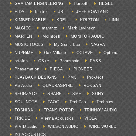
GRAHAM ENGINEERING
Harbeth
HEGEL
HIDA
IsoTek
JBL
JEFF ROWLAND
KIMBER KABLE
KRELL
KRIPTON
LINN
MAGICO
marantz
Mark Levinson
MARTEN
McIntosh
MONITOR AUDIO
MUSIC TOOLS
My Sonic Lab
NAGRA
NUPRiME
Oak Village
OCTAVE
Optoma
ortofon
OS+e
Panasonic
PASS
Phasemation
PIEGA
PIONEER
PLAYBACK DESIGNS
PMC
Pro-Ject
PS Audio
QUADRASPIRE
ROKSAN
SFORZATO
SHARP
SME
SONY
SOULNOTE
TAOC
TechDas
Technics
TOSHIBA
TRANS ROTOR
TRINNOV AUDIO
TRIODE
Vienna Acoustics
VIOLA
VIVID audio
WILSON AUDIO
WIRE WORLD
YG ACOUSTICS