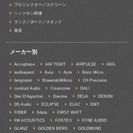
プロジェクター／スクリーン
ヘッドホン関連
ラック／ボード／スタンド
家具
メーカー別
Accuphase
AIR TIGHT
AIRPULSE
AKG
audioquest
Aura
Ayre
Benz Micro
bergmann
Bowers&Wilkins
CH Precision
cocktail Audio
Crosszone
DALI
Dan D’Agostino
Davone
DELA
DENON
DS Audio
ECLIPSE
ELAC
EMT
FIBBR
fidata
FIRST WATT
FM ACOUSTICS
FOSTEX
FYNE AUDIO
GLANZ
GOLDEN BERG
GOLDMUND