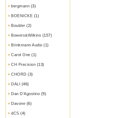
bergmann
(3)
BOENICKE
(1)
Boulder
(2)
Bowers&Wilkins
(157)
Brinkmann Audio
(1)
Carot One
(1)
CH Precision
(13)
CHORD
(3)
DALI
(46)
Dan D’Agostino
(9)
Davone
(6)
dCS
(4)