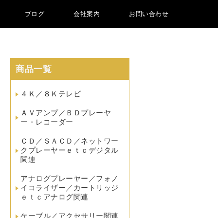
ブログ
会社案内
お問い合わせ
商品一覧
４Ｋ／８Ｋテレビ
ＡＶアンプ／ＢＤプレーヤ
ー・レコーダー
ＣＤ／ＳＡＣＤ／ネットワー
クプレーヤーｅｔｃデジタル
関連
アナログプレーヤー／フォノ
イコライザー／カートリッジ
ｅｔｃアナログ関連
ケーブル／アクセサリー関連