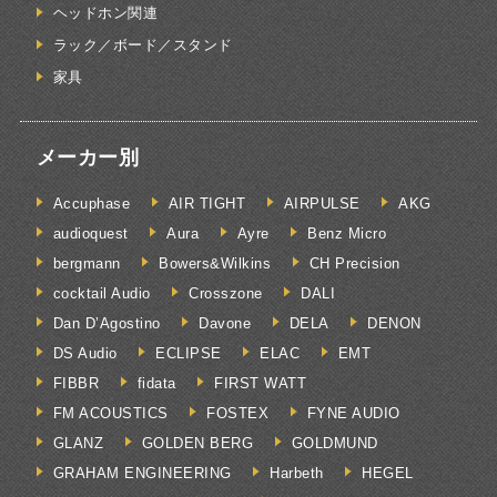
ヘッドホン関連
ラック／ボード／スタンド
家具
メーカー別
Accuphase
AIR TIGHT
AIRPULSE
AKG
audioquest
Aura
Ayre
Benz Micro
bergmann
Bowers&Wilkins
CH Precision
cocktail Audio
Crosszone
DALI
Dan D’Agostino
Davone
DELA
DENON
DS Audio
ECLIPSE
ELAC
EMT
FIBBR
fidata
FIRST WATT
FM ACOUSTICS
FOSTEX
FYNE AUDIO
GLANZ
GOLDEN BERG
GOLDMUND
GRAHAM ENGINEERING
Harbeth
HEGEL