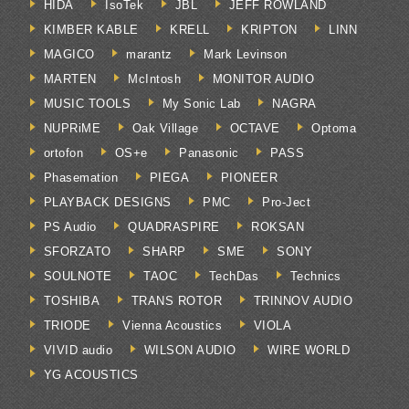
HIDA
IsoTek
JBL
JEFF ROWLAND
KIMBER KABLE
KRELL
KRIPTON
LINN
MAGICO
marantz
Mark Levinson
MARTEN
McIntosh
MONITOR AUDIO
MUSIC TOOLS
My Sonic Lab
NAGRA
NUPRiME
Oak Village
OCTAVE
Optoma
ortofon
OS+e
Panasonic
PASS
Phasemation
PIEGA
PIONEER
PLAYBACK DESIGNS
PMC
Pro-Ject
PS Audio
QUADRASPIRE
ROKSAN
SFORZATO
SHARP
SME
SONY
SOULNOTE
TAOC
TechDas
Technics
TOSHIBA
TRANS ROTOR
TRINNOV AUDIO
TRIODE
Vienna Acoustics
VIOLA
VIVID audio
WILSON AUDIO
WIRE WORLD
YG ACOUSTICS