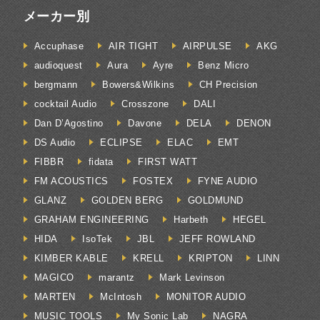
メーカー別
Accuphase
AIR TIGHT
AIRPULSE
AKG
audioquest
Aura
Ayre
Benz Micro
bergmann
Bowers&Wilkins
CH Precision
cocktail Audio
Crosszone
DALI
Dan D’Agostino
Davone
DELA
DENON
DS Audio
ECLIPSE
ELAC
EMT
FIBBR
fidata
FIRST WATT
FM ACOUSTICS
FOSTEX
FYNE AUDIO
GLANZ
GOLDEN BERG
GOLDMUND
GRAHAM ENGINEERING
Harbeth
HEGEL
HIDA
IsoTek
JBL
JEFF ROWLAND
KIMBER KABLE
KRELL
KRIPTON
LINN
MAGICO
marantz
Mark Levinson
MARTEN
McIntosh
MONITOR AUDIO
MUSIC TOOLS
My Sonic Lab
NAGRA