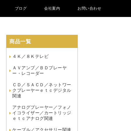
ブログ
会社案内
お問い合わせ
商品一覧
４Ｋ／８Ｋテレビ
ＡＶアンプ／ＢＤプレーヤ
ー・レコーダー
ＣＤ／ＳＡＣＤ／ネットワー
クプレーヤーｅｔｃデジタル
関連
アナログプレーヤー／フォノ
イコライザー／カートリッジ
ｅｔｃアナログ関連
ケーブル／アクセサリー関連