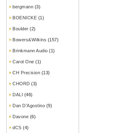
bergmann
(3)
BOENICKE
(1)
Boulder
(2)
Bowers&Wilkins
(157)
Brinkmann Audio
(1)
Carot One
(1)
CH Precision
(13)
CHORD
(3)
DALI
(46)
Dan D’Agostino
(9)
Davone
(6)
dCS
(4)