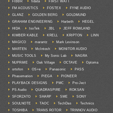
FIBBR
fidata
FIRST WATT
FM ACOUSTICS
FOSTEX
FYNE AUDIO
GLANZ
GOLDEN BERG
GOLDMUND
GRAHAM ENGINEERING
Harbeth
HEGEL
HIDA
IsoTek
JBL
JEFF ROWLAND
KIMBER KABLE
KRELL
KRIPTON
LINN
MAGICO
marantz
Mark Levinson
MARTEN
McIntosh
MONITOR AUDIO
MUSIC TOOLS
My Sonic Lab
NAGRA
NUPRiME
Oak Village
OCTAVE
Optoma
ortofon
OS+e
Panasonic
PASS
Phasemation
PIEGA
PIONEER
PLAYBACK DESIGNS
PMC
Pro-Ject
PS Audio
QUADRASPIRE
ROKSAN
SFORZATO
SHARP
SME
SONY
SOULNOTE
TAOC
TechDas
Technics
TOSHIBA
TRANS ROTOR
TRINNOV AUDIO