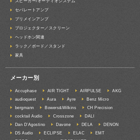
スピーカー/オーディオシステム
セパレートアンプ
プリメインアンプ
プロジェクター／スクリーン
ヘッドホン関連
ラック／ボード／スタンド
家具
メーカー別
Accuphase
AIR TIGHT
AIRPULSE
AKG
audioquest
Aura
Ayre
Benz Micro
bergmann
Bowers&Wilkins
CH Precision
cocktail Audio
Crosszone
DALI
Dan D’Agostino
Davone
DELA
DENON
DS Audio
ECLIPSE
ELAC
EMT