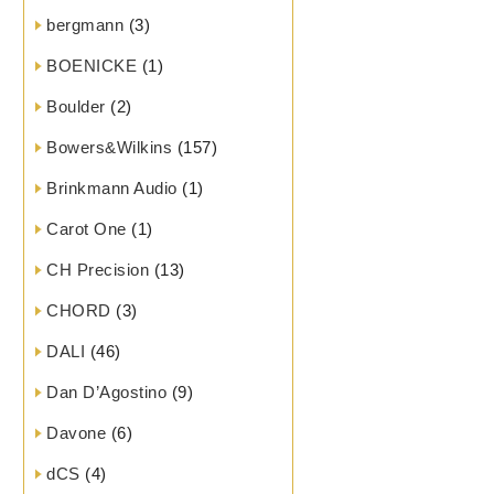
bergmann
(3)
BOENICKE
(1)
Boulder
(2)
Bowers&Wilkins
(157)
Brinkmann Audio
(1)
Carot One
(1)
CH Precision
(13)
CHORD
(3)
DALI
(46)
Dan D’Agostino
(9)
Davone
(6)
dCS
(4)