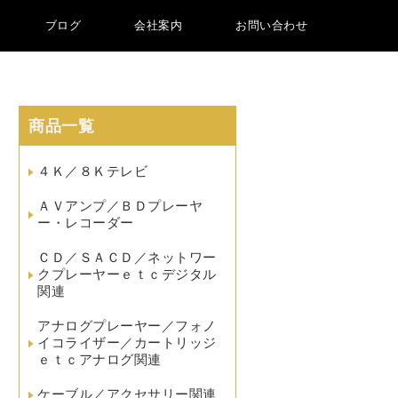
ブログ
会社案内
お問い合わせ
商品一覧
４Ｋ／８Ｋテレビ
ＡＶアンプ／ＢＤプレーヤ
ー・レコーダー
ＣＤ／ＳＡＣＤ／ネットワー
クプレーヤーｅｔｃデジタル
関連
アナログプレーヤー／フォノ
イコライザー／カートリッジ
ｅｔｃアナログ関連
ケーブル／アクセサリー関連